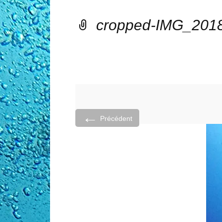
cropped-IMG_201
←
Précédent