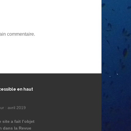
hain commentaire.
essible en haut
ur : avril 2019
site a fait l’objet
n dans la Revue