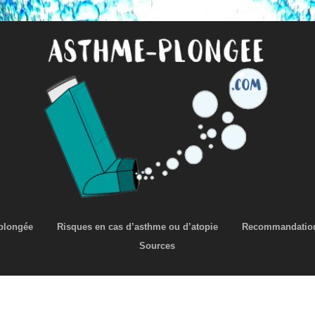
Aller
 plongée
Risques en cas d’asthme ou d’atopie
Recommandation
au
Sources
contenu
principal