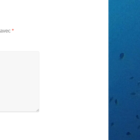
s avec
*