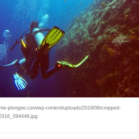
thme-plongee.com/wp-content/uploads/2018/06/cropped-
316_094446.jpg