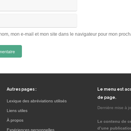
nom, mon e-mail et mon site dans le navigateur pour mon proc
Autres pages :
Le menu est acc
de page.
Lexique des abréviations utilisés
Dernière mise à jo
Liens utiles
À propos
Le contenu de ce 
d’une publicatio
Expériences personnelles