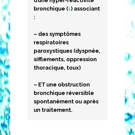
d’une hyper-réactivité 
bronchique (
1
) associant 
:
– des symptômes 
respiratoires 
paroxystiques (dyspnée, 
sifflements, oppression 
thoracique, toux)
– ET une obstruction 
bronchique réversible 
spontanément ou après 
un traite
ment.